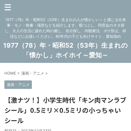
1977（78）年・昭和52（53年）生まれの人が懐かしい～と感じる出来
事・モノ・映像・場所などを紹介します。暇つぶし、同窓会のネタ探
し、大人の生活に疲れた時の癒し、自分探し、内観療法、ボケ防止、終
活などにお使いください。80年代の子ども向けサイト、愛知強め
1977（78）年・昭和52（53年）生まれの
「懐かし」ホイホイ～愛知～
HOME
>
漫画・アニメ
>
漫画・アニメ
【激ナツ！】小学生時代「キン肉マンラブ
シール」0.5ミリ×0.5ミリの小っちゃい
シール
投稿日：
2017年12月27日