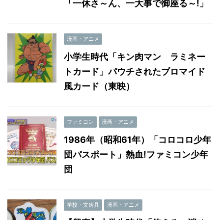
「一休さ～ん、一大事で御座る～!」
漫画・アニメ
小学生時代「キン肉マン ラミネー
トカード」パウチされたブロマイド
風カード（東映）
ファミコン
漫画・アニメ
1986年（昭和61年）「コロコロ少年
団パスポート」熱血!ファミコン少年
団
学校・文房具
漫画・アニメ