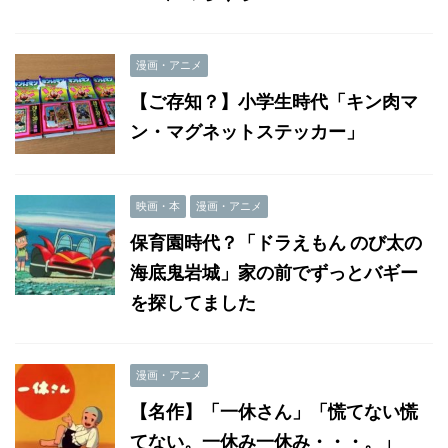
漫画・アニメ
【ご存知？】小学生時代「キン肉マ
ン・マグネットステッカー」
映画・本
漫画・アニメ
保育園時代？「ドラえもん のび太の
海底鬼岩城」家の前でずっとバギー
を探してました
漫画・アニメ
【名作】「一休さん」「慌てない慌
てない。一休み一休み・・・。」