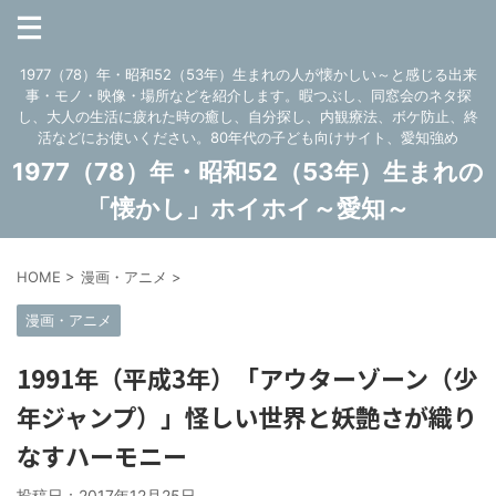
1977（78）年・昭和52（53年）生まれの人が懐かしい～と感じる出来
事・モノ・映像・場所などを紹介します。暇つぶし、同窓会のネタ探
し、大人の生活に疲れた時の癒し、自分探し、内観療法、ボケ防止、終
活などにお使いください。80年代の子ども向けサイト、愛知強め
1977（78）年・昭和52（53年）生まれの
「懐かし」ホイホイ～愛知～
HOME
>
漫画・アニメ
>
漫画・アニメ
1991年（平成3年）「アウターゾーン（少
年ジャンプ）」怪しい世界と妖艶さが織り
なすハーモニー
投稿日：
2017年12月25日