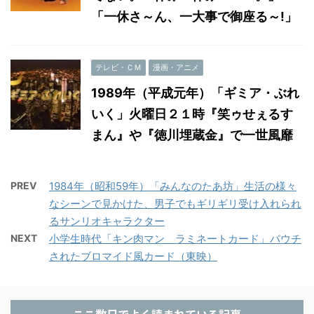
「一休さ～ん、一大事で御座る～!」
テレビ・ＣＭ
漫画・アニメ
1989年（平成元年）「ギミア・ぶれ
いく」火曜日２１時『笑ゥせぇるす
まん』や『徳川埋蔵金』で一世風靡
PREV
1984年（昭和59年）「みんなのたあ坊」生活の様々
なシーンで見かけた、男子でもギリギリ受け入れられ
るサンリオキャラクター
NEXT
小学生時代「キン肉マン ラミネートカード」パウチ
されたブロマイド風カード（東映）