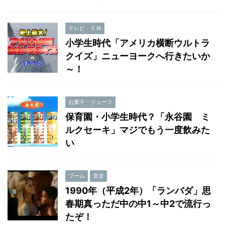
テレビ・ＣＭ
小学生時代「アメリカ横断ウルトラ
クイズ」ニューヨークへ行きたいか
～！
お菓子・ジュース
保育園・小学生時代？「永谷園 ミ
ルクセーキ」マジでもう一度飲みた
い
ブーム
音楽
1990年（平成2年）「ランバダ」思
春期真っただ中の中1～中2で流行っ
たぞ！