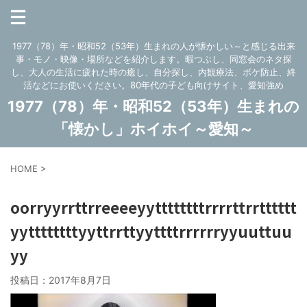
1977（78）年・昭和52（53年）生まれの人が懐かしい～と感じる出来
事・モノ・映像・場所などを紹介します。暇つぶし、同窓会のネタ探
し、大人の生活に疲れた時の癒し、自分探し、内観療法、ボケ防止、終
活などにお使いください。80年代の子ども向けサイト、愛知強め
1977（78）年・昭和52（53年）生まれの
「懐かし」ホイホイ～愛知～
HOME
>
oorryyrrttrreeeeyyttttttttrrrrttrrtttttt
yyttttttttyyttrrttyyttttrrrrrryyuuttuu
yy
投稿日：
2017年8月7日