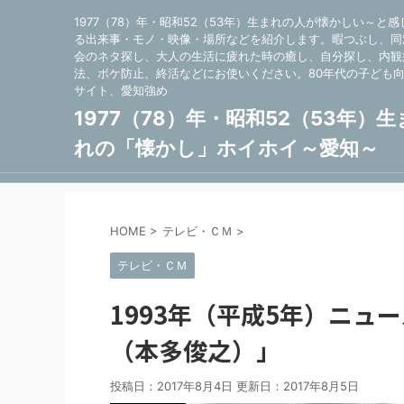
1977（78）年・昭和52（53年）生まれの人が懐かしい～と感
る出来事・モノ・映像・場所などを紹介します。暇つぶし、同
会のネタ探し、大人の生活に疲れた時の癒し、自分探し、内観
法、ボケ防止、終活などにお使いください。80年代の子ども
サイト、愛知強め
1977（78）年・昭和52（53年）生
れの「懐かし」ホイホイ～愛知～
HOME
>
テレビ・ＣＭ
>
テレビ・ＣＭ
1993年（平成5年）ニュ
（本多俊之）」
投稿日：2017年8月4日 更新日：
2017年8月5日