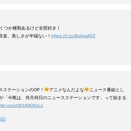
いくつか種類あるけど全部好き！
音楽、美しさが半端ない！
https://t.co/8sIeipAfiZ
スステーションのOP！
アニメなんだよな
ニュース番組とし
が「今晩は、何月何日のニュースステーションです」って始まる
itter.com/0h1A9GXxLs
6日