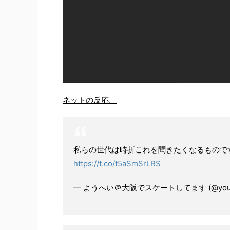
ネットの反応。
私らの世代は時折これを聞きたくなるもので
https://t.co/t5aSmSrLRS
— ようへい＠大阪でスケートしてます (@youhe