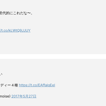
世代的にこれだな〜。
://t.co/kLWtQ9JJUY
い
ロディー４種
https://t.co/EAffaIqEel
oise)
2017年5月27日