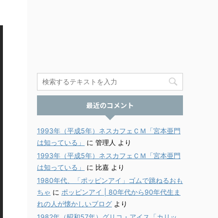
最近のコメント
1993年（平成5年）ネスカフェＣＭ「宮本亜門
は知っている」
に
管理人
より
1993年（平成5年）ネスカフェＣＭ「宮本亜門
は知っている」
に
比嘉
より
1980年代、「ポッピンアイ」ゴムで跳ねるおも
ちゃ
に
ポッピンアイ | 80年代から90年代生ま
れの人が懐かしいブログ
より
1982年（昭和57年）グリコ・アイス「カリッ