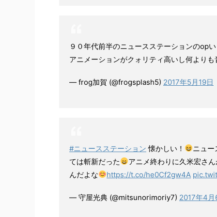
９０年代前半のニュースステーションのop
アニメーションがクォリティ高いし何よりも
— frog加賀 (@frogsplash5)
2017年5月19日
#ニュースステーション
懐かしい！
ニュー
ては斬新だった
アニメ終わりに久米宏さん
んだよな
https://t.co/he0Cf2gw4A
pic.tw
— 守屋光典 (@mitsunorimoriy7)
2017年4月