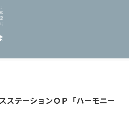
じ
窓
療
向け
ま
ースステーションＯＰ「ハーモニー