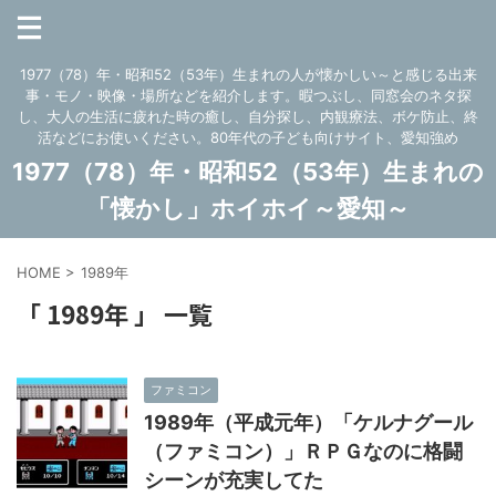
1977（78）年・昭和52（53年）生まれの人が懐かしい～と感じる出来
事・モノ・映像・場所などを紹介します。暇つぶし、同窓会のネタ探
し、大人の生活に疲れた時の癒し、自分探し、内観療法、ボケ防止、終
活などにお使いください。80年代の子ども向けサイト、愛知強め
1977（78）年・昭和52（53年）生まれの
「懐かし」ホイホイ～愛知～
HOME
>
1989年
「 1989年 」 一覧
ファミコン
1989年（平成元年）「ケルナグール
（ファミコン）」ＲＰＧなのに格闘
シーンが充実してた