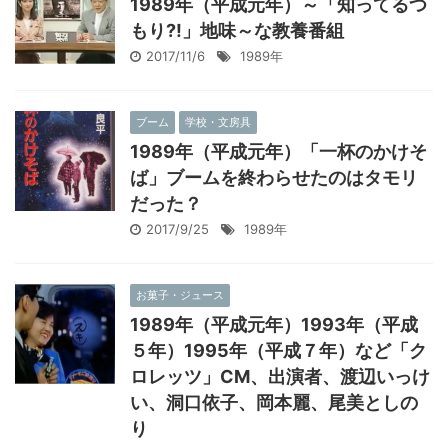
1989年（平成元年）～「知ってるつ
もり?!」地味～な教養番組
2017/11/6
1989年
ブーム
学校・文房具
1989年（平成元年）「一杯のかけそ
ば」ブームを終わらせたのはタモリ
だった？
2017/9/25
1989年
お菓子・ジュース
1989年（平成元年）1993年（平成
５年）1995年（平成７年）など「ク
ロレッツ」CM、出演者、渡辺いっけ
い、洞口依子、岡本麗、尾美としの
り