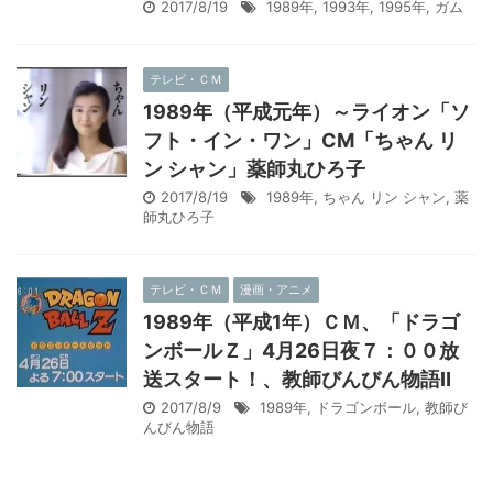
2017/8/19
1989年
,
1993年
,
1995年
,
ガム
テレビ・ＣＭ
1989年（平成元年）～ライオン「ソ
フト・イン・ワン」CM「ちゃん リ
ン シャン」薬師丸ひろ子
2017/8/19
1989年
,
ちゃん リン シャン
,
薬
師丸ひろ子
テレビ・ＣＭ
漫画・アニメ
1989年（平成1年）ＣＭ、「ドラゴ
ンボールＺ」4月26日夜７：００放
送スタート！、教師びんびん物語Ⅱ
2017/8/9
1989年
,
ドラゴンボール
,
教師び
んびん物語