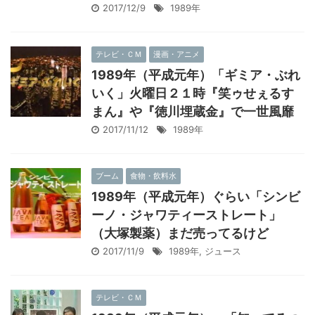
2017/12/9
1989年
テレビ・ＣＭ
漫画・アニメ
1989年（平成元年）「ギミア・ぶれ
いく」火曜日２１時『笑ゥせぇるす
まん』や『徳川埋蔵金』で一世風靡
2017/11/12
1989年
ブーム
食物・飲料水
1989年（平成元年）ぐらい「シンビ
ーノ・ジャワティーストレート」
（大塚製薬）まだ売ってるけど
2017/11/9
1989年
,
ジュース
テレビ・ＣＭ