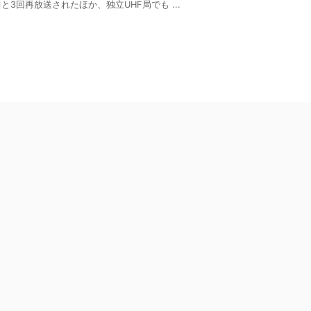
5]と3回再放送されたほか、独立UHF局でも ...