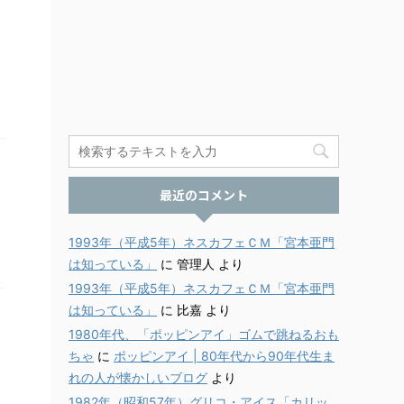
最近のコメント
1993年（平成5年）ネスカフェＣＭ「宮本亜門
は知っている」
に
管理人
より
1993年（平成5年）ネスカフェＣＭ「宮本亜門
は知っている」
に
比嘉
より
1980年代、「ポッピンアイ」ゴムで跳ねるおも
ちゃ
に
ポッピンアイ | 80年代から90年代生ま
れの人が懐かしいブログ
より
1982年（昭和57年）グリコ・アイス「カリッ