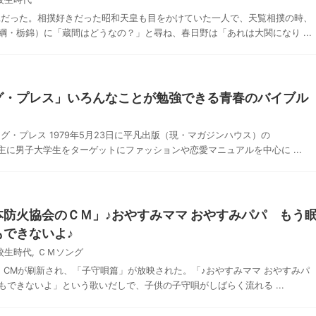
鋭だった。相撲好きだった昭和天皇も目をかけていた一人で、天覧相撲の時、
・栃錦）に「蔵間はどうなの？」と尋ね、春日野は「あれは大関になり ...
グ・プレス」いろんなことが勉強できる青春のバイブル
グ・プレス 1979年5月23日に平凡出版（現・マガジンハウス）の
、主に男子大学生をターゲットにファッションや恋愛マニュアルを中心に ...
防火協会のＣＭ」♪おやすみママ おやすみパパ もう
できないよ♪
校生時代
,
ＣＭソング
は、CMが刷新され、「子守唄篇」が放映された。「♪おやすみママ おやすみパ
できないよ」という歌いだしで、子供の子守唄がしばらく流れる ...