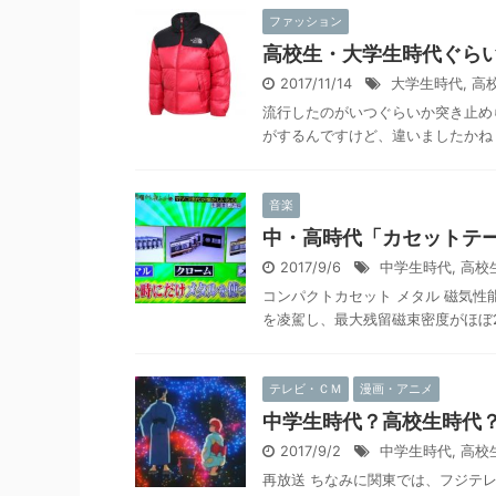
ファッション
高校生・大学生時代ぐら
2017/11/14
大学生時代
,
高
流行したのがいつぐらいか突き止め
がするんですけど、違いましたかね？
音楽
中・高時代「カセットテ
2017/9/6
中学生時代
,
高校
コンパクトカセット メタル 磁気
を凌駕し、最大残留磁束密度がほぼ2倍
テレビ・ＣＭ
漫画・アニメ
中学生時代？高校生時代
2017/9/2
中学生時代
,
高校
再放送 ちなみに関東では、フジテレビ