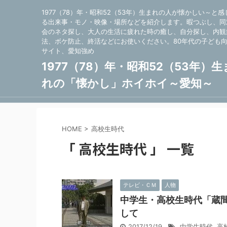
1977（78）年・昭和52（53年）生まれの人が懐かしい～と感
る出来事・モノ・映像・場所などを紹介します。暇つぶし、同
会のネタ探し、大人の生活に疲れた時の癒し、自分探し、内観
法、ボケ防止、終活などにお使いください。80年代の子ども
サイト、愛知強め
1977（78）年・昭和52（53年）生
れの「懐かし」ホイホイ～愛知～
HOME
>
高校生時代
「 高校生時代 」 一覧
テレビ・ＣＭ
人物
中学生・高校生時代「蔵
して
2017/12/19
中学生時代
,
高