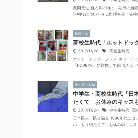
蔵間竜也 新入幕の頃は、期待の新
説明役についた春日野理事長（元横綱
映画・本
高校生時代「ホットドッ
2017/11/28
高校生時代
ホット ドッグ プレス ホットドッ
「POPEYE」に対抗して創刊され
テレビ・ＣＭ
中学生・高校生時代「日本
たくて お休みのキッスも
2017/11/24
中学生時代
,
高
日本防火・防災協会 1990年代に
パ もう眠たくて お休みのキッスも