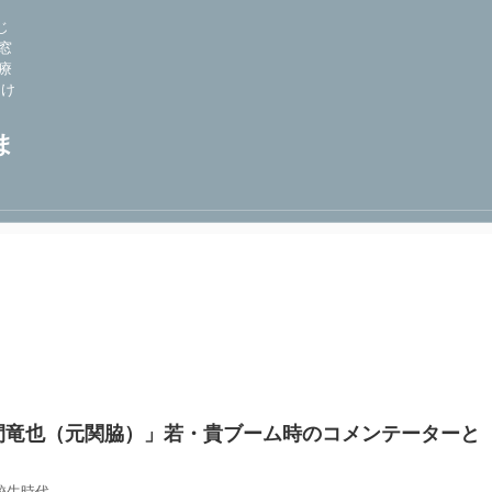
じ
窓
療
向け
ま
間竜也（元関脇）」若・貴ブーム時のコメンテーターと
校生時代