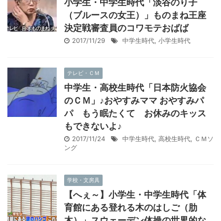
小学生・中学生時代「淡谷のり子
（ブルースの女王）」ものまね王座
決定戦審査員のコワモテおばば
2017/11/29
中学生時代
,
小学生時代
テレビ・ＣＭ
中学生・高校生時代「日本防火協会
のＣＭ」♪おやすみママ おやすみパ
パ もう眠たくて お休みのキッス
もできないよ♪
2017/11/24
中学生時代
,
高校生時代
,
ＣＭソ
ング
学校・文房具
【へぇ～】小学生・中学生時代「体
育館にある登れる木のはしご（肋
木）」スウェーデン体操の世界的な