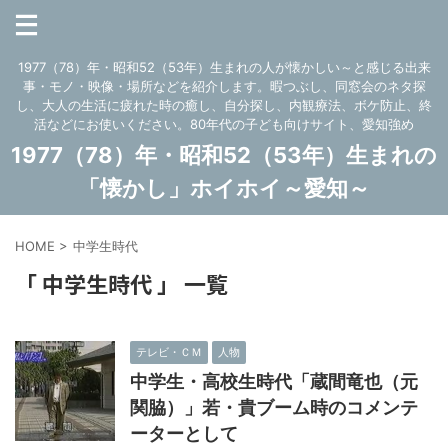
1977（78）年・昭和52（53年）生まれの人が懐かしい～と感じる出来
事・モノ・映像・場所などを紹介します。暇つぶし、同窓会のネタ探
し、大人の生活に疲れた時の癒し、自分探し、内観療法、ボケ防止、終
活などにお使いください。80年代の子ども向けサイト、愛知強め
1977（78）年・昭和52（53年）生まれの
「懐かし」ホイホイ～愛知～
HOME
>
中学生時代
「 中学生時代 」 一覧
テレビ・ＣＭ
人物
中学生・高校生時代「蔵間竜也（元
関脇）」若・貴ブーム時のコメンテ
ーターとして