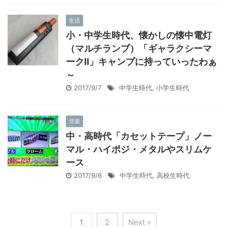
生活
小・中学生時代、懐かしの懐中電灯
（マルチランプ）「ギャラクシーマ
ークⅡ」キャンプに持っていったわぁ
～
2017/9/7
中学生時代
,
小学生時代
音楽
中・高時代「カセットテープ」ノー
マル・ハイポジ・メタルやスリムケ
ース
2017/9/6
中学生時代
,
高校生時代
1
2
Next »