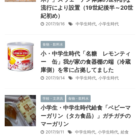
流行により設置（19世紀後半～20世
紀初め）
2017/9/16
中学生時代
,
小学生時代
食物・飲料水
小・中学生時代「名糖 レモンティ
ー 缶」我が家の食器棚の端（冷蔵
庫側）を常に占拠してました
2017/9/14
中学生時代
,
小学生時代
学校・文房具
食物・飲料水
小学生・中学生時代給食「ベビーマ
ーガリン（タカ食品）」ガチガチの
マーガリン
2017/9/11
中学生時代
,
小学生時代
,
給食