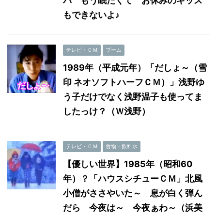
パ もう眠たくて お休みのキッス
もできないよ♪
テレビ・ＣＭ
ブーム
1989年（平成元年）「だしょ～（雪
印 ネオソフトハーフＣＭ）」浅野ゆ
う子だけでなく浅野温子も使ってま
したっけ？（Ｗ浅野）
テレビ・ＣＭ
食物・飲料水
【優しい世界】1985年（昭和60
年）？「ハウスシチューＣＭ」北風
小僧がささやいた～ 息が白く弾ん
だら 今夜は～ 今夜ぁわ～（浜美