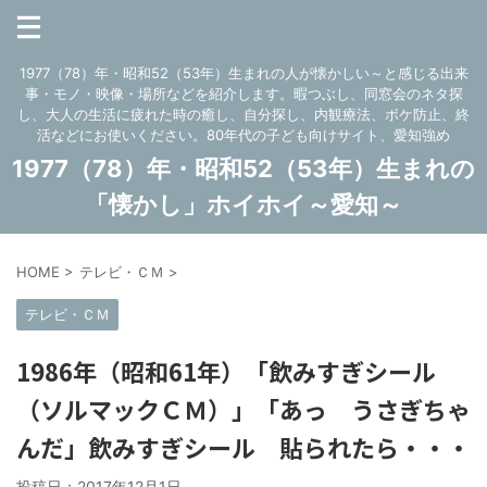
1977（78）年・昭和52（53年）生まれの人が懐かしい～と感じる出来
事・モノ・映像・場所などを紹介します。暇つぶし、同窓会のネタ探
し、大人の生活に疲れた時の癒し、自分探し、内観療法、ボケ防止、終
活などにお使いください。80年代の子ども向けサイト、愛知強め
1977（78）年・昭和52（53年）生まれの
「懐かし」ホイホイ～愛知～
HOME
>
テレビ・ＣＭ
>
テレビ・ＣＭ
1986年（昭和61年）「飲みすぎシール
（ソルマックＣＭ）」「あっ うさぎちゃ
んだ」飲みすぎシール 貼られたら・・・
投稿日：
2017年12月1日