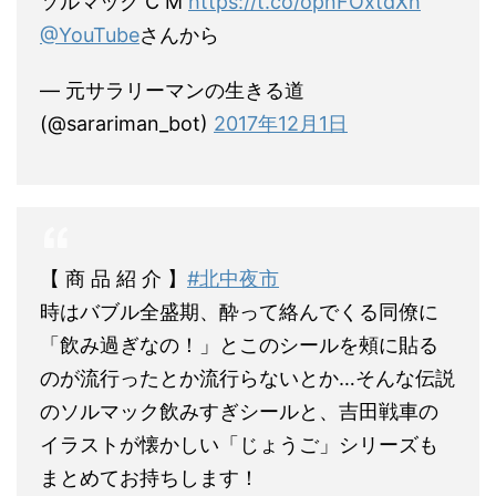
ソルマック C M
https://t.co/opnFOxtdXh
@YouTube
さんから
— 元サラリーマンの生きる道
(@sarariman_bot)
2017年12月1日
【 商 品 紹 介 】
#北中夜市
時はバブル全盛期、酔って絡んでくる同僚に
「飲み過ぎなの！」とこのシールを頰に貼る
のが流行ったとか流行らないとか…そんな伝説
のソルマック飲みすぎシールと、吉田戦車の
イラストが懐かしい「じょうご」シリーズも
まとめてお持ちします！