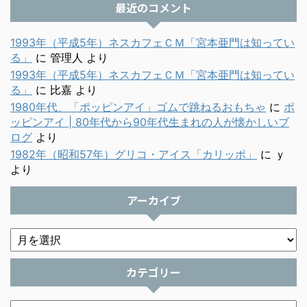
最近のコメント
1993年（平成5年）ネスカフェＣＭ「宮本亜門は知ってい
る」
に
管理人
より
1993年（平成5年）ネスカフェＣＭ「宮本亜門は知ってい
る」
に
比嘉
より
1980年代、「ポッピンアイ」ゴムで跳ねるおもちゃ
に
ポ
ッピンアイ | 80年代から90年代生まれの人が懐かしいブ
ログ
より
1982年（昭和57年）グリコ・アイス「カリッポ」
に
ｙ
より
アーカイブ
カテゴリー