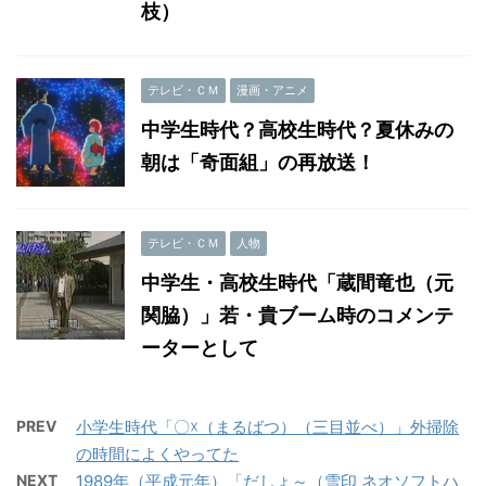
枝）
テレビ・ＣＭ
漫画・アニメ
中学生時代？高校生時代？夏休みの
朝は「奇面組」の再放送！
テレビ・ＣＭ
人物
中学生・高校生時代「蔵間竜也（元
関脇）」若・貴ブーム時のコメンテ
ーターとして
PREV
小学生時代「〇☓（まるばつ）（三目並べ）」外掃除
の時間によくやってた
NEXT
1989年（平成元年）「だしょ～（雪印 ネオソフトハ