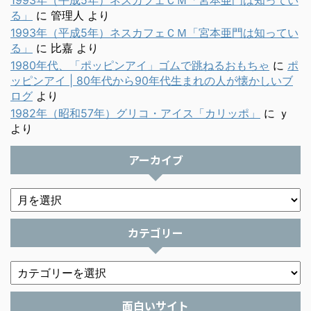
る」
に
管理人
より
1993年（平成5年）ネスカフェＣＭ「宮本亜門は知ってい
る」
に
比嘉
より
1980年代、「ポッピンアイ」ゴムで跳ねるおもちゃ
に
ポ
ッピンアイ | 80年代から90年代生まれの人が懐かしいブ
ログ
より
1982年（昭和57年）グリコ・アイス「カリッポ」
に
ｙ
より
アーカイブ
カテゴリー
面白いサイト