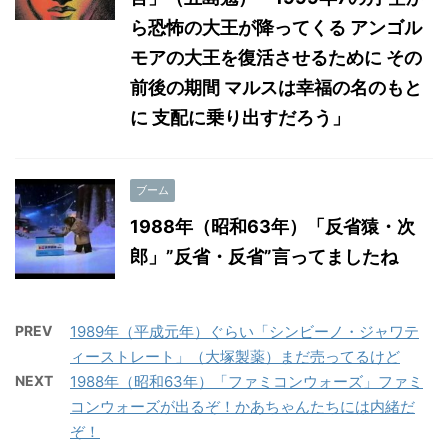
ら恐怖の大王が降ってくる アンゴル
モアの大王を復活させるために その
前後の期間 マルスは幸福の名のもと
に 支配に乗り出すだろう」
ブーム
1988年（昭和63年）「反省猿・次
郎」”反省・反省”言ってましたね
PREV
1989年（平成元年）ぐらい「シンビーノ・ジャワテ
ィーストレート」（大塚製薬）まだ売ってるけど
NEXT
1988年（昭和63年）「ファミコンウォーズ」ファミ
コンウォーズが出るぞ！かあちゃんたちには内緒だ
ぞ！