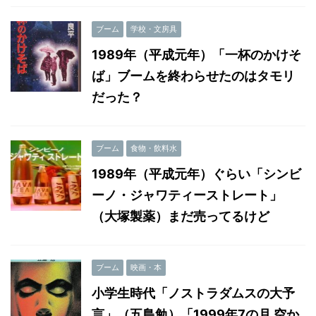
ブーム
学校・文房具
1989年（平成元年）「一杯のかけそ
ば」ブームを終わらせたのはタモリ
だった？
ブーム
食物・飲料水
1989年（平成元年）ぐらい「シンビ
ーノ・ジャワティーストレート」
（大塚製薬）まだ売ってるけど
ブーム
映画・本
小学生時代「ノストラダムスの大予
言」（五島勉）「1999年7の月 空か