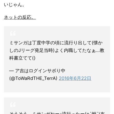
いじゃん。
ネットの反応。
ミサンガは丁度中学の頃に流行り出して(懐か
しのJリーグ発足当時)よく内職してたなぁ...教
科書立てて()
— ア吉はログインサボり中
(@ToWaRdTHE_TerrA)
2016年6月22日
そうそう、ミサンガねー♪流行ったー(o´艸`)友