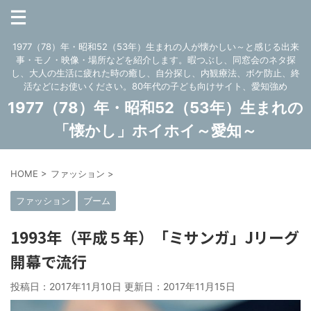
1977（78）年・昭和52（53年）生まれの人が懐かしい～と感じる出来
事・モノ・映像・場所などを紹介します。暇つぶし、同窓会のネタ探
し、大人の生活に疲れた時の癒し、自分探し、内観療法、ボケ防止、終
活などにお使いください。80年代の子ども向けサイト、愛知強め
1977（78）年・昭和52（53年）生まれの
「懐かし」ホイホイ～愛知～
HOME
>
ファッション
>
ファッション
ブーム
1993年（平成５年）「ミサンガ」Jリーグ
開幕で流行
投稿日：2017年11月10日 更新日：
2017年11月15日