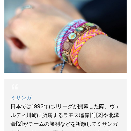
ミサンガ
日本では1993年にJリーグが開幕した際、ヴェ
ルディ川崎に所属するラモス瑠偉[1][2]や北澤
豪[2]がチームの勝利などを祈願してミサンガ