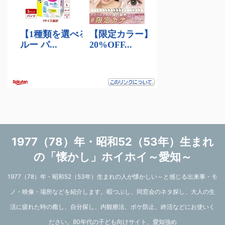
1977（78）年・昭和52（53年）生まれ
の「懐かし」ホイホイ～愛知～
1977（78）年・昭和52（53年）生まれの人が懐かしい～と感じる出来事・モ
ノ・映像・場所などを紹介します。暇つぶし、同窓会のネタ探し、大人の生
活に疲れた時の癒し、自分探し、内観療法、ボケ防止、終活などにお使いく
ださい。80年代の子ども向けサイト、愛知強め