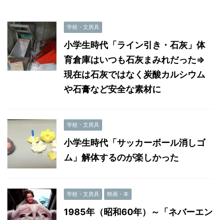
学校・文房具
小学生時代「ライン引き・石灰」体
育倉庫はいつも石灰まみれだった⇒
現在は石灰ではなく炭酸カルシウム
や石膏など安全な素材に
学校・文房具
小学生時代「サッカーボール消しゴ
ム」解体するのが楽しかった
学校・文房具
映画・本
1985年（昭和60年）～「ネバーエン