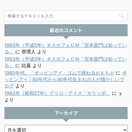
最近のコメント
1993年（平成5年）ネスカフェＣＭ「宮本亜門は知ってい
る」
に
管理人
より
1993年（平成5年）ネスカフェＣＭ「宮本亜門は知ってい
る」
に
比嘉
より
1980年代、「ポッピンアイ」ゴムで跳ねるおもちゃ
に
ポ
ッピンアイ | 80年代から90年代生まれの人が懐かしいブ
ログ
より
1982年（昭和57年）グリコ・アイス「カリッポ」
に
ｙ
より
アーカイブ