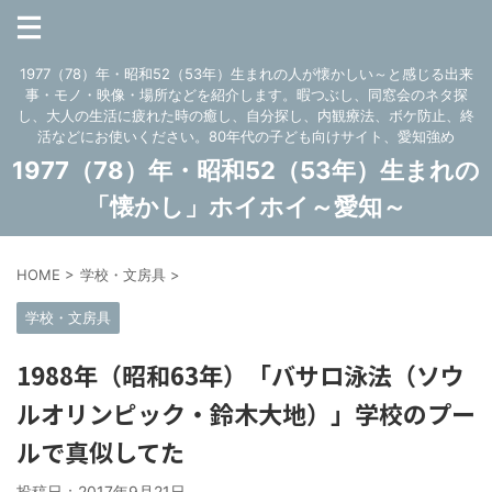
1977（78）年・昭和52（53年）生まれの人が懐かしい～と感じる出来
事・モノ・映像・場所などを紹介します。暇つぶし、同窓会のネタ探
し、大人の生活に疲れた時の癒し、自分探し、内観療法、ボケ防止、終
活などにお使いください。80年代の子ども向けサイト、愛知強め
1977（78）年・昭和52（53年）生まれの
「懐かし」ホイホイ～愛知～
HOME
>
学校・文房具
>
学校・文房具
1988年（昭和63年）「バサロ泳法（ソウ
ルオリンピック・鈴木大地）」学校のプー
ルで真似してた
投稿日：
2017年9月21日