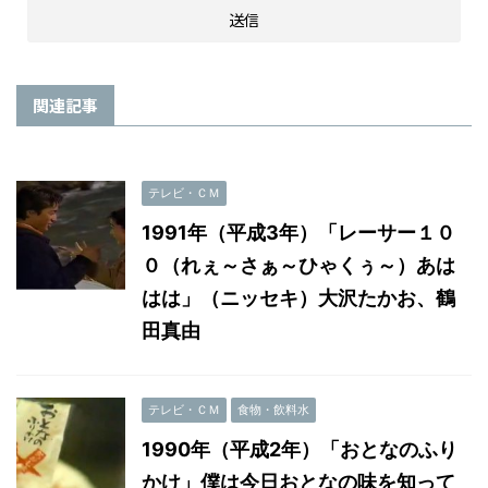
関連記事
テレビ・ＣＭ
1991年（平成3年）「レーサー１０
０（れぇ～さぁ～ひゃくぅ～）あは
はは」（ニッセキ）大沢たかお、鶴
田真由
テレビ・ＣＭ
食物・飲料水
1990年（平成2年）「おとなのふり
かけ」僕は今日おとなの味を知って