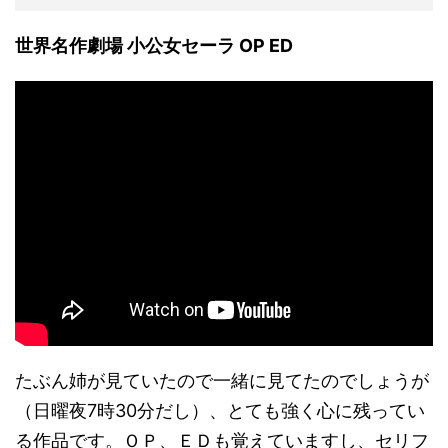
世界名作劇場 小公女セーラ OP ED
たぶん姉が見ていたので一緒に見てたのでしょうが
（日曜夜7時30分だし）、とても強く心に残ってい
る作品です。ＯＰ、ＥＤも覚えていますし、セリフ