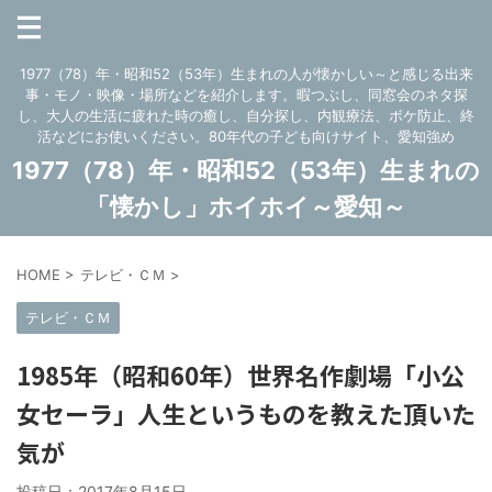
1977（78）年・昭和52（53年）生まれの人が懐かしい～と感じる出来
事・モノ・映像・場所などを紹介します。暇つぶし、同窓会のネタ探
し、大人の生活に疲れた時の癒し、自分探し、内観療法、ボケ防止、終
活などにお使いください。80年代の子ども向けサイト、愛知強め
1977（78）年・昭和52（53年）生まれの
「懐かし」ホイホイ～愛知～
HOME
>
テレビ・ＣＭ
>
テレビ・ＣＭ
1985年（昭和60年）世界名作劇場「小公
女セーラ」人生というものを教えた頂いた
気が
投稿日：
2017年8月15日