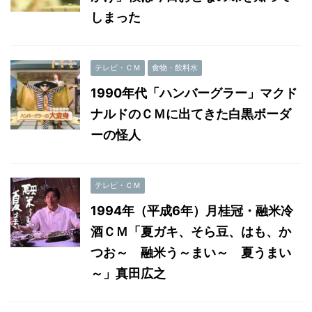
しまった
テレビ・ＣＭ
食物・飲料水
1990年代「ハンバーグラー」マクド
ナルドのＣＭに出てきた白黒ボーダ
ーの怪人
テレビ・ＣＭ
1994年（平成6年）月桂冠・融米冷
酒ＣＭ「夏ガキ、そら豆、はも、か
つお～ 融米う～まい～ 夏うまい
～」真田広之