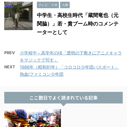
テレビ・ＣＭ
人物
中学生・高校生時代「蔵間竜也（元
関脇）」若・貴ブーム時のコメンテ
ーターとして
PREV
小学校中～高学年の頃「透明の下敷きにアニメキャラ
をマジックで写す」
NEXT
1986年（昭和61年）「コロコロ少年団パスポート」
熱血!ファミコン少年団
ここ数日でよく読まれている記事