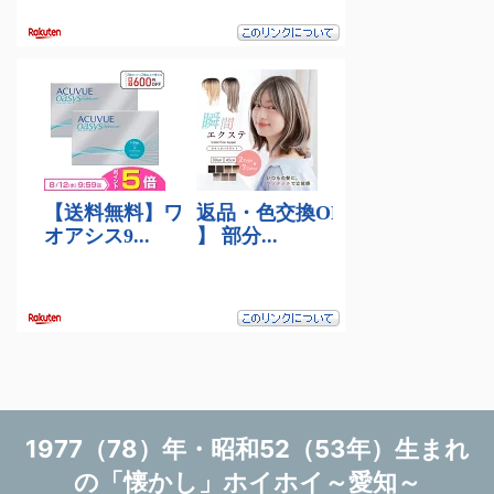
1977（78）年・昭和52（53年）生まれ
の「懐かし」ホイホイ～愛知～