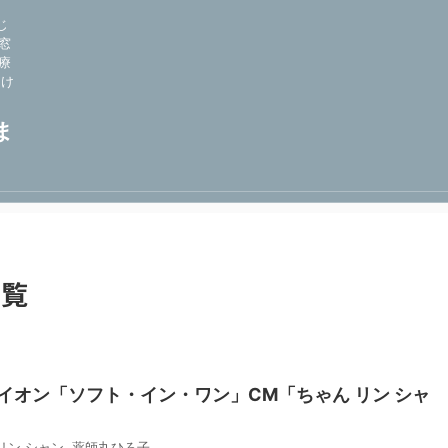
じ
窓
療
向け
ま
一覧
ライオン「ソフト・イン・ワン」CM「ちゃん リン シャ
リン シャン
,
薬師丸ひろ子