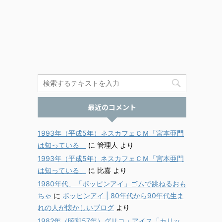
最近のコメント
1993年（平成5年）ネスカフェＣＭ「宮本亜門
は知っている」
に
管理人
より
1993年（平成5年）ネスカフェＣＭ「宮本亜門
は知っている」
に
比嘉
より
1980年代、「ポッピンアイ」ゴムで跳ねるおも
ちゃ
に
ポッピンアイ | 80年代から90年代生ま
れの人が懐かしいブログ
より
1982年（昭和57年）グリコ・アイス「カリッ