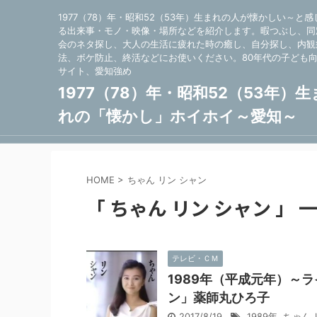
1977（78）年・昭和52（53年）生まれの人が懐かしい～と感
る出来事・モノ・映像・場所などを紹介します。暇つぶし、同
会のネタ探し、大人の生活に疲れた時の癒し、自分探し、内観
法、ボケ防止、終活などにお使いください。80年代の子ども
サイト、愛知強め
1977（78）年・昭和52（53年）生
れの「懐かし」ホイホイ～愛知～
HOME
>
ちゃん リン シャン
「 ちゃん リン シャン 」 
テレビ・ＣＭ
1989年（平成元年）～
ン」薬師丸ひろ子
2017/8/19
1989年
,
ちゃん 